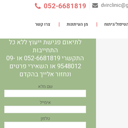
052-6681819
dvirclinic@
טיפול/ניתוח
מן העיתונות
צרו קשר
לתיאום פגישת ייעוץ ללא כל
התחייבות
התקשרי 052-6681819 או 09-
9548012 או השאירי פרטים
ונחזור אלייך בהקדם
שם מלא
אימייל
טלפון