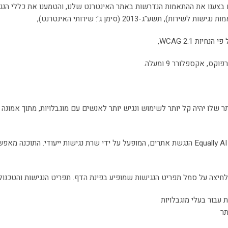
ם בצענו את ההתאמות הנדרשות באתר האינטרנט שלנו, והטמענו את כללי הנג
שע"ג-2013 (סימן ג': שירותי האינטרנט),
 אקספלורר 9 ומעלה.
ו יהיה קל יותר לשימוש ונגיש יותר לאנשים עם מוגבלויות, מתוך אמונה ח
אנו מעמידים לרשותכם רכיב נגישות מתקדם של חברת Equally AI הנגשת אתרים, המופעל על ידי שרת 
 עבור בעלי מוגבלויות
תר