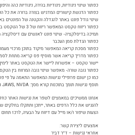
כפתור שינוי ניגודיות, ניגודיות בהירה, ניגודיות כהה והיפו
כפתור הדגשת קישורים המדגיש בצורה ברורה את כל הק
שינוי גודל פונט באתר להגדלה והקטנה של הפונטים בא
כפתור ריווח טקסט המאפשר ריווח של 3 של הטקסט באתר
תמיכה בדיסלקציה- שינוי פונט לאנשים עם דיסלקציה 
כפתור הגדלת סמן העכבר
כפתור מסכת קריאה המאפשר מיקוד בתוכן מרכזי מעמו
כפתור מדריך קריאה אשר מוסיף פס קריאה מתחת לסמן
יישור טקסט – אפשרות ליישר את הטקסט באתר לימין 
כפתור גובה שורה- מאפשר שינוי גובה המרווח בין הטקס
כמו כן ישנם פרופילי נגישות המאפשר התאמה על פי פרופיל 
תוסף נגישות תומך בתוכנות קורא מסך: JAWS, NVDA ועוד.
אנחנו ממשיכים במאמצים לשפר את נגישות האתר כחלק מ
להנגיש את כלל הדפים באתר, ייתכן ותתקלו בחלקים ש
הצעות שיפור ו/או מייל עם דיווח על הבעיה, לרכז תחום 
אמצעים ליצירת קשר:
אחראי נגישות – ד׳׳ר דביר