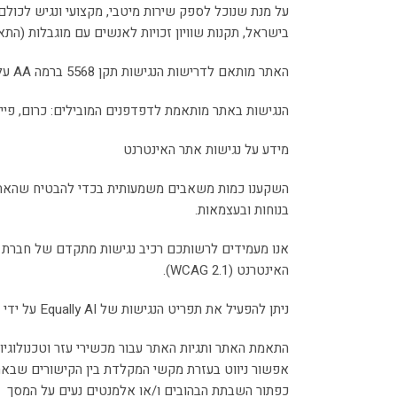
על מנת שנוכל לספק שירות מיטבי, מקצועי ונגיש לכול
בישראל, תקנות שוויון זכויות לאנשים עם מוגבלות (התאמות נגישות לשירות), ת
האתר מותאם לדרישות הנגישות תקן 5568 ברמה AA על פי הנחיות WCAG 2.1,
הנגישות באתר מותאמת לדפדפנים המובילים: כרום, פיירפוקס,
מידע על נגישות אתר האינטרנט
השקענו כמות משאבים משמעותית בכדי להבטיח שהאתר של
בנוחות ובעצמאות.
האינטרנט (WCAG 2.1).
ניתן להפעיל את תפריט הנגישות של Equally AI על ידי לחיצה על סמל תפריט הנגישות שמופיע בפינת הדף. תפריט הנגישות והטכנולוגיה שמופעלת על האתר מאפשרים אופציות רבות כגון:
התאמת האתר ותגיות האתר עבור מכשירי עזר וטכנולוגיות
אפשור ניווט בעזרת מקשי המקלדת בין הקישורים שבא
כפתור השבתת הבהובים ו/או אלמנטים נעים על המסך